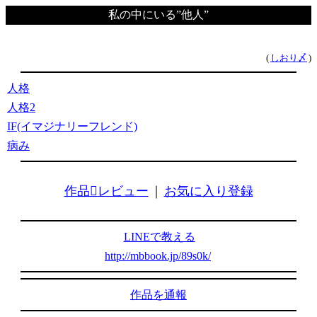
私の中にいる”他人”
(
しおり〆
)
人格
人格2
IF(イマジナリーフレンド)
病み
作品レビュー
｜
お気に入り登録
LINEで教える
http://mbbook.jp/89s0k/
作品を通報