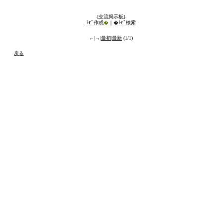
-[交流掲示板]-
ﾄﾋﾟ作成
�
｜
�
ﾄﾋﾟ検索
←|→|
最初
|
最新
(1/1)
戻る