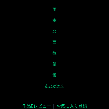
雨
幸
悲
面
教
望
愛
あとがき？
作品レビュー
｜
お気に入り登録