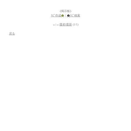
-[掲示板]-
ﾄﾋﾟ作成
�
｜
�
ﾄﾋﾟ検索
←|→|
最初
|
最新
(1/1)
戻る