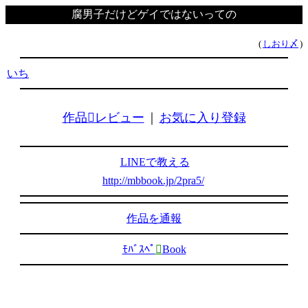
腐男子だけどゲイではないっての
(
しおり〆
)
いち
作品レビュー
｜
お気に入り登録
LINEで教える
http://mbbook.jp/2pra5/
作品を通報
ﾓﾊﾞｽﾍﾟ

Book