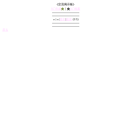
-[交流掲示板]-
ﾄﾋﾟ作成
�
｜
�
ﾄﾋﾟ検索
-------------------------------
-------------------------------
←|→|
最初
|
最新
(1/1)
-------------------------------
-------------------------------
戻る