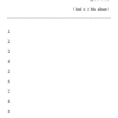
（
bml
○
×
bbs
album
）
1
2
3
4
5
6
7
8
9