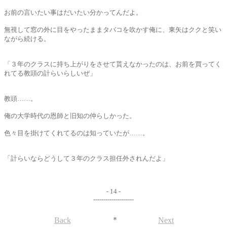
お前の言いたい事はだいたい分かってんだよ。
無視して窓の外に目をやったままタバコを吹かす俺に、東矢はククと笑い
ながら続ける。
「３年のクラスに持ち上がりをさせて貰えなかったのは、お前を買ってく
れてる教頭の計らいらしいぜ」
教頭……。
俺の大学時代の恩師と旧知の仲らしかった。
色々目を掛けてくれてるのは知っていたが……。
「計らいならどうして３年のクラス担任外されんだよ」
- 14 -
--------------------
＊
Back
Next