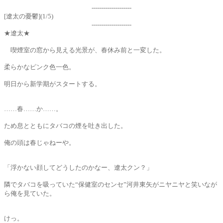
--------------------
[遼太の憂鬱](1/5)
--------------------
★遼太★
喫煙室の窓から見える光景が、春休み前と一変した。
柔らかなピンク色一色。
明日から新学期がスタートする。
……春……か……。
ため息とともにタバコの煙を吐き出した。
俺の頭は春じゃねーや。
「浮かない顔してどうしたのかなー、遼太クン？」
隣でタバコを吸っていた“保健室のセンセ”河井東矢がニヤニヤと笑いなが
ら俺を見ていた。
けっ。