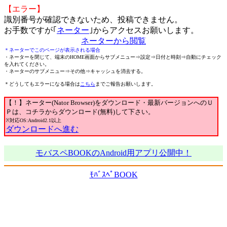
【エラー】
識別番号が確認できないため、投稿できません。
お手数ですが｢
ネーター
｣からアクセスお願いします。
ネーターから閲覧
＊ネーターでこのページが表示される場合
・ネーターを閉じて、端末のHOME画面からサブメニュー⇒設定⇒日付と時刻⇒自動にチェック
を入れてください。
・ネーターのサブメニュー⇒その他⇒キャッシュを消去する。
＊どうしてもエラーになる場合は
こちら
までご報告お願いします。
【！】ネーター(Nator Browser)をダウンロード・最新バージョンへのＵ
Ｐは、コチラからダウンロード(無料)して下さい。
※対応OS:Android2.1以上
ダウンロードへ進む
モバスペBOOKのAndroid用アプリ公開中！
ﾓﾊﾞｽﾍﾟBOOK