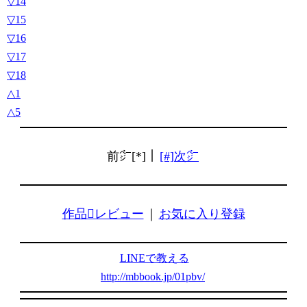
▽14
▽15
▽16
▽17
▽18
△1
△5
前㌻[*]｜
[#]次㌻
作品レビュー
｜
お気に入り登録
LINEで教える
http://mbbook.jp/01pbv/