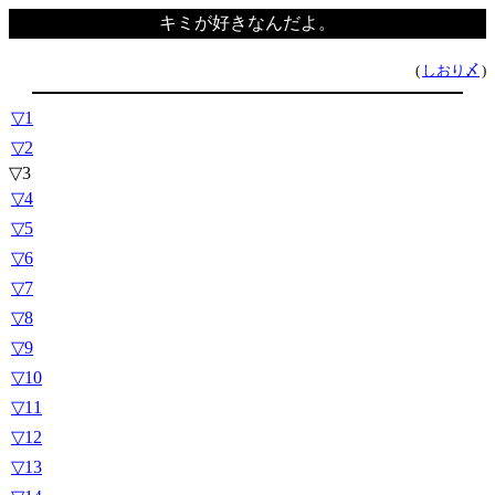
キミが好きなんだよ。
(
しおり〆
)
▽1
▽2
▽3
▽4
▽5
▽6
▽7
▽8
▽9
▽10
▽11
▽12
▽13